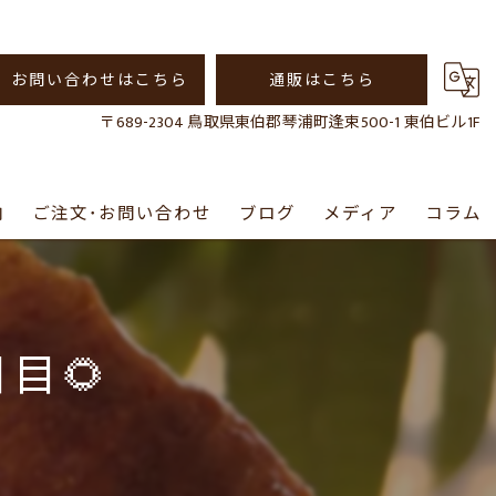
お問い合わせはこちら
通販はこちら
〒689-2304 鳥取県東伯郡琴浦町逢束500-1 東伯ビル1F
内
ご注文･お問い合わせ
ブログ
メディア
コラム
通販について
目🌻