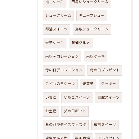
推しケーキ
四角いシュークリーム
シュークリーム
キューブシュー
琴浦スイーツ
鳥取シュークリーム
米子ケーキ
琴浦グルメ
米粉デコレーション
米粉ケーキ
母の日デコレーション
母の日プレゼント
こどもの日ケーキ
焼菓子
クッキー
いちご
いちごスイーツ
鳥取スイーツ
お土産
父の日ギフト
食のパラダイスフェスタ
倉吉スイーツ
皆生のあら塩
岸田牧場
ミルクプリン