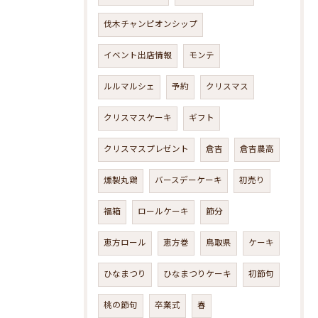
伐木チャンピオンシップ
イベント出店情報
モンテ
ルルマルシェ
予約
クリスマス
クリスマスケーキ
ギフト
クリスマスプレゼント
倉吉
倉吉農高
燻製丸鶏
バースデーケーキ
初売り
福箱
ロールケーキ
節分
恵方ロール
恵方巻
鳥取県
ケーキ
ひなまつり
ひなまつりケーキ
初節句
桃の節句
卒業式
春