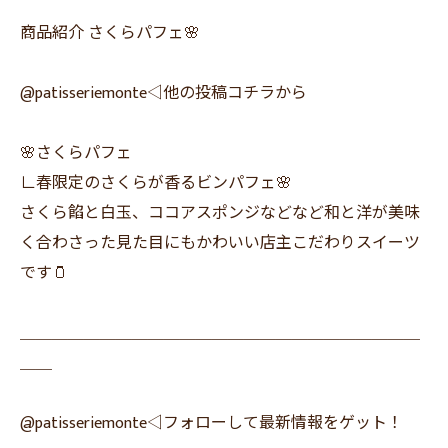
商品紹介 さくらパフェ🌸
@patisseriemonte◁他の投稿コチラから
🌸さくらパフェ
∟春限定のさくらが香るビンパフェ🌸
さくら餡と白玉、ココアスポンジなどなど和と洋が美味
く合わさった見た目にもかわいい店主こだわりスイーツ
です🫙
＿＿＿＿＿＿＿＿＿＿＿＿＿＿＿＿＿＿＿＿＿＿＿＿＿
＿＿
@patisseriemonte◁フォローして最新情報をゲット！