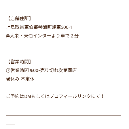
【店舗住所】
📍鳥取県東伯郡琴浦町逢束500-1
🚘大栄・東伯インターより車で２分
【営業時間】
🕛営業時間 9:00-売り切れ次第閉店
🕊休み 不定休
ご予約はDMもしくはプロフィールリンクにて！
＿＿＿＿＿＿＿＿＿＿＿＿＿＿＿＿＿＿＿＿＿＿＿＿＿
＿＿