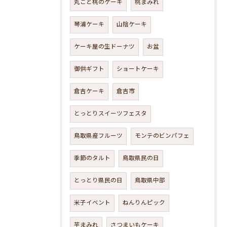
丸ごと桃のケーキ
桃まみれ
琴浦ケーキ
山陰ケーキ
ケーキ屋の生ドーナツ
お盆
御供ギフト
ショートケーキ
倉吉ケーキ
倉吉市
とっとりスイーツフェスタ
鳥取県産フルーツ
モンテのビンパフェ
季節のタルト
鳥取県民の日
とっとり県民の日
鳥取県中部
米子イベント
ねんりんピック
芋まみれ
さつまいもケーキ