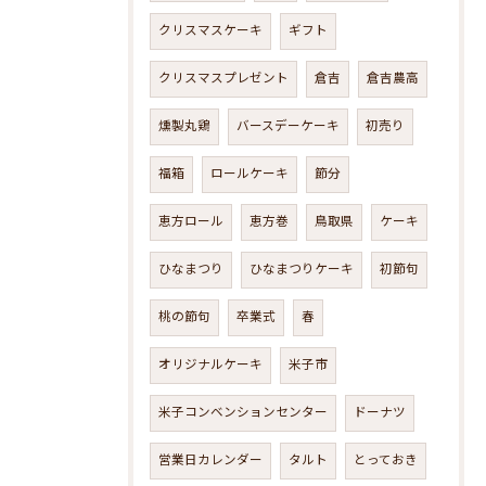
クリスマスケーキ
ギフト
クリスマスプレゼント
倉吉
倉吉農高
燻製丸鶏
バースデーケーキ
初売り
福箱
ロールケーキ
節分
恵方ロール
恵方巻
鳥取県
ケーキ
ひなまつり
ひなまつりケーキ
初節句
桃の節句
卒業式
春
オリジナルケーキ
米子市
米子コンベンションセンター
ドーナツ
営業日カレンダー
タルト
とっておき