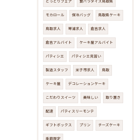
とっとりフェア
食パラダイス鳥取県
モカロール
保冷バッグ
鳥取県ケーキ
鳥取求人
琴浦求人
倉吉求人
倉吉アルバイト
ケーキ屋アルバイト
パティシエ
パティシエ見習い
製造スタッフ
米子市求人
鳥取
ケーキ屋
デコレーションケーキ
こだわりスイーツ
美味しい
取り置き
配達
パティスリーモンテ
ギフトボックス
プリン
チーズケーキ
季節限定