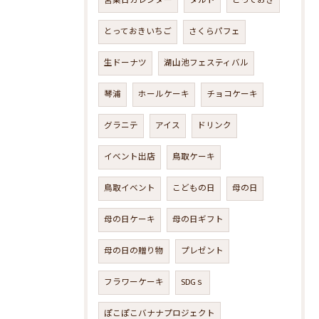
営業日カレンダー
タルト
とっておき
とっておきいちご
さくらパフェ
生ドーナツ
湖山池フェスティバル
琴浦
ホールケーキ
チョコケーキ
グラニテ
アイス
ドリンク
イベント出店
鳥取ケーキ
鳥取イベント
こどもの日
母の日
母の日ケーキ
母の日ギフト
母の日の贈り物
プレゼント
フラワーケーキ
SDGｓ
ぽこぽこバナナプロジェクト