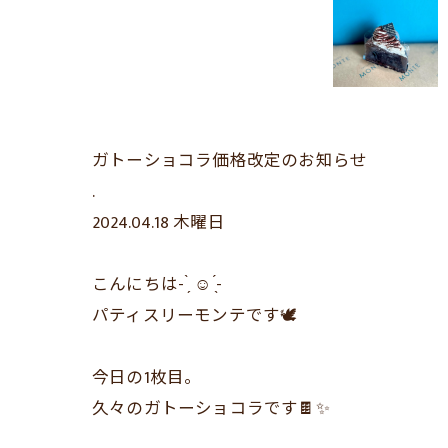
ガトーショコラ価格改定のお知らせ
.
2024.04.18 木曜日
こんにちは- ̗̀ ☺︎ ̖́-
パティスリーモンテです🕊
今日の1枚目。
久々のガトーショコラです🍫✨️