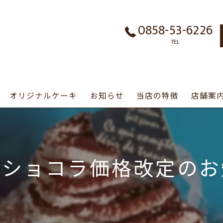
0858-53-6226
TEL
オリジナルケーキ
お知らせ
当店の特徴
店舗案
シュークリーム
パフェ
ーショコラ価格改定のお
誕生日ケーキ
テイクアウト