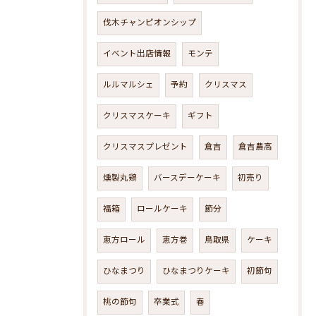
伐木チャンピオンシップ
イベント出店情報
モンテ
ルルマルシェ
予約
クリスマス
クリスマスケーキ
ギフト
クリスマスプレゼント
倉吉
倉吉農高
燻製丸鶏
バースデーケーキ
初売り
福箱
ロールケーキ
節分
恵方ロール
恵方巻
鳥取県
ケーキ
ひなまつり
ひなまつりケーキ
初節句
桃の節句
卒業式
春