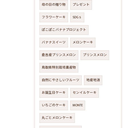
母の日の贈り物
プレゼント
フラワーケーキ
SDGｓ
ぽこぽこバナナプロジェクト
バナナスイーツ
メロンケーキ
倉吉産プリンスメロン
プリンスメロン
鳥取県特別栽培農産物
自然にやさしいフルーツ
地産地消
お誕生日ケーキ
センイルケーキ
いちごのケーキ
MONTE
丸ごとメロンケーキ